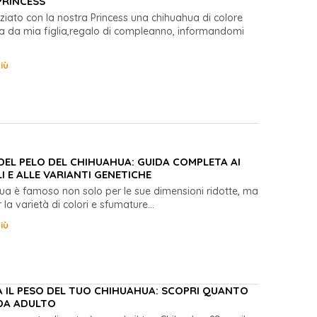
PRINCESS
niziato con la nostra Princess una chihuahua di colore
elta da mia figlia,regalo di compleanno, informandomi
iù
DEL PELO DEL CHIHUAHUA: GUIDA COMPLETA AI
I E ALLE VARIANTI GENETICHE
hua è famoso non solo per le sue dimensioni ridotte, ma
la varietà di colori e sfumature...
iù
 IL PESO DEL TUO CHIHUAHUA: SCOPRI QUANTO
DA ADULTO