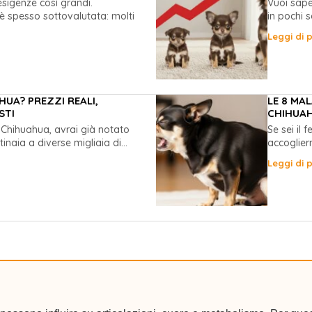
sigenze così grandi.
Vuoi sape
è spesso sottovalutata: molti
in pochi s
Leggi di p
UA? PREZZI REALI,
LE 8 MA
STI
CHIHUAH
 Chihuahua, avrai già notato
Se sei il 
naia a diverse migliaia di...
accoglier
Leggi di p