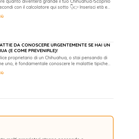
re quanto diventerà grande il tuo Chihuahua?Scoprilo
econdi con il calcolatore qui sotto 👇👉 Inserisci età e...
iù
LATTIE DA CONOSCERE URGENTEMENTE SE HAI UN
UA (E COME PREVENIRLE)!
felice proprietario di un Chihuahua, o stai pensando di
ne uno, è fondamentale conoscere le malattie tipiche...
iù