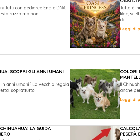
OASI DI 
ni Tutti con pedigree Enci e DNA
Tutto è i
sta razza ma non...
lilac, sc
di...
Leggi di p
A: SCOPRI GLI ANNI UMANI
COLORI 
MANTELL
a in anni umani? La vecchia regola
Il Chihua
etta, soprattutto...
anche per 
Leggi di p
CHIHUAHUA: LA GUIDA
CALCOLA
IERO
PESERÀ 