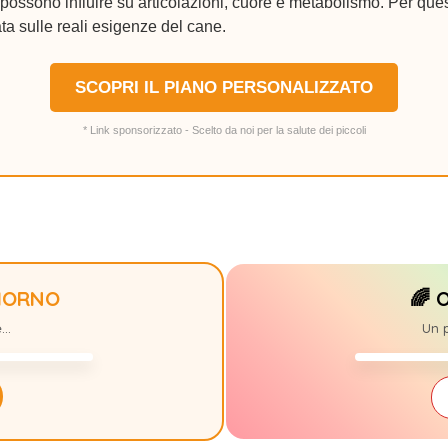
ossono influire su articolazioni, cuore e metabolismo. Per ques
ta sulle reali esigenze del cane.
SCOPRI IL PIANO PERSONALIZZATO
* Link sponsorizzato - Scelto da noi per la salute dei piccoli
GIORNO
🌈 
MIDORI
+10
..
Un p
27/07/15-29/