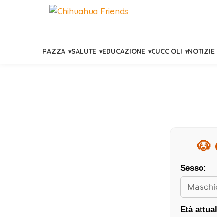
RAZZA
SALUTE
EDUCAZIONE
CUCCIOLI
NOTIZIE
Vai
al
contenuto
🐶 
Sesso:
Età attual