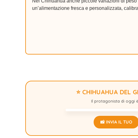
Nel Chihuahua anche piccole variazioni di peso p
un’alimentazione fresca e personalizzata, calibra
⭐ CHIHUAHUA DEL 
STICHT
Il protagonista di oggi è.
📸 INVIA IL TUO