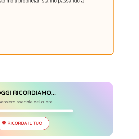
to molti proprietari stanno passando a
OGGI RICORDIAMO...
0
ensiero speciale nel cuore
03/25
💖 RICORDA IL TUO