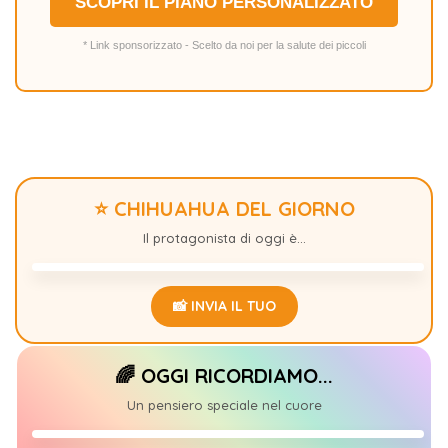
SCOPRI IL PIANO PERSONALIZZATO
* Link sponsorizzato - Scelto da noi per la salute dei piccoli
⭐ CHIHUAHUA DEL GIORNO
MIA
+22
Il protagonista di oggi è...
📸 INVIA IL TUO
🌈 OGGI RICORDIAMO...
𝑪𝒉𝒊𝒍𝒊🐾
+1
Un pensiero speciale nel cuore