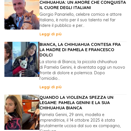
CHIHUAHUA: UN AMORE CHE CONQUISTA
IL CUORE DEGLI ITALIANI
Giorgio Panariello, celebre comico e attore
italiano, è noto per il suo talento nel far
ridere il pubblico e per...
Leggi di più
BIANCA, LA CHIHUAHUA CONTESA FRA
LA MADRE DI PAMELA E FRANCESCO
DOLCI
La storia di Bianca, la piccola chihuahua
di Pamela Genini, è diventata oggi un nuovo
fronte di dolore e polemica. Dopo
l’omicidio...
Leggi di più
QUANDO LA VIOLENZA SPEZZA UN
LEGAME: PAMELA GENINI E LA SUA
CHIHUAHUA BIANCA
Pamela Genini, 29 anni, modella e
imprenditrice, il 14 ottobre 2025 è stata
brutalmente uccisa dal suo ex compagno,