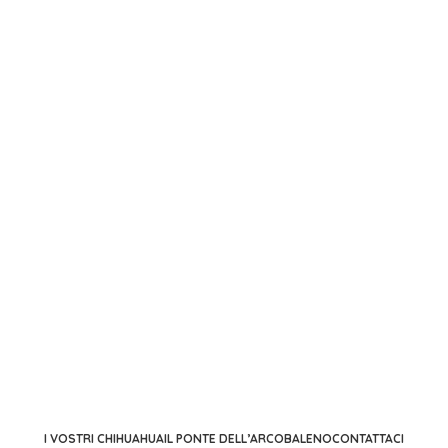
I VOSTRI CHIHUAHUA
IL PONTE DELL’ARCOBALENO
CONTATTACI