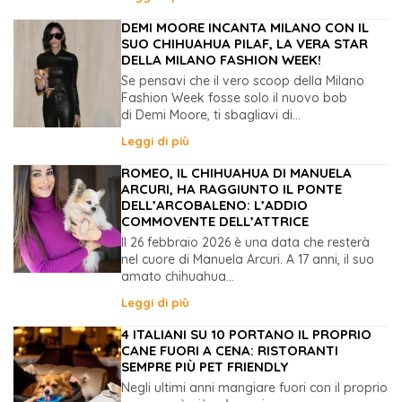
DEMI MOORE INCANTA MILANO CON IL
SUO CHIHUAHUA PILAF, LA VERA STAR
DELLA MILANO FASHION WEEK!
Se pensavi che il vero scoop della Milano
Fashion Week fosse solo il nuovo bob
di Demi Moore, ti sbagliavi di...
Leggi di più
ROMEO, IL CHIHUAHUA DI MANUELA
ARCURI, HA RAGGIUNTO IL PONTE
DELL’ARCOBALENO: L’ADDIO
COMMOVENTE DELL’ATTRICE
Il 26 febbraio 2026 è una data che resterà
nel cuore di Manuela Arcuri. A 17 anni, il suo
amato chihuahua...
Leggi di più
4 ITALIANI SU 10 PORTANO IL PROPRIO
CANE FUORI A CENA: RISTORANTI
SEMPRE PIÙ PET FRIENDLY
Negli ultimi anni mangiare fuori con il proprio