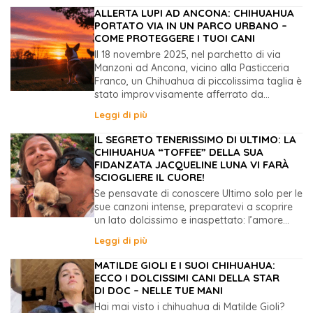
ALLERTA LUPI AD ANCONA: CHIHUAHUA
PORTATO VIA IN UN PARCO URBANO –
COME PROTEGGERE I TUOI CANI
Il 18 novembre 2025, nel parchetto di via
Manzoni ad Ancona, vicino alla Pasticceria
Franco, un Chihuahua di piccolissima taglia è
stato improvvisamente afferrato da...
Leggi di più
IL SEGRETO TENERISSIMO DI ULTIMO: LA
CHIHUAHUA “TOFFEE” DELLA SUA
FIDANZATA JACQUELINE LUNA VI FARÀ
SCIOGLIERE IL CUORE!
Se pensavate di conoscere Ultimo solo per le
sue canzoni intense, preparatevi a scoprire
un lato dolcissimo e inaspettato: l’amore...
Leggi di più
MATILDE GIOLI E I SUOI CHIHUAHUA:
ECCO I DOLCISSIMI CANI DELLA STAR
DI DOC – NELLE TUE MANI
Hai mai visto i chihuahua di Matilde Gioli?