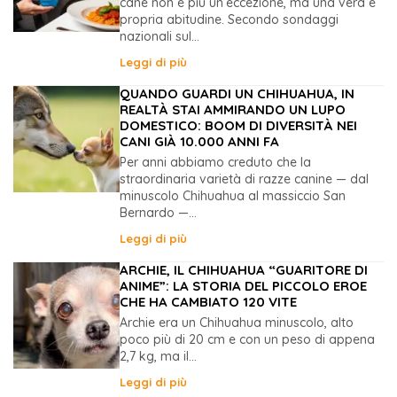
cane non è più un’eccezione, ma una vera e
propria abitudine. Secondo sondaggi
nazionali sul...
Leggi di più
QUANDO GUARDI UN CHIHUAHUA, IN
REALTÀ STAI AMMIRANDO UN LUPO
DOMESTICO: BOOM DI DIVERSITÀ NEI
CANI GIÀ 10.000 ANNI FA
Per anni abbiamo creduto che la
straordinaria varietà di razze canine — dal
minuscolo Chihuahua al massiccio San
Bernardo —...
Leggi di più
ARCHIE, IL CHIHUAHUA “GUARITORE DI
ANIME”: LA STORIA DEL PICCOLO EROE
CHE HA CAMBIATO 120 VITE
Archie era un Chihuahua minuscolo, alto
poco più di 20 cm e con un peso di appena
2,7 kg, ma il...
Leggi di più