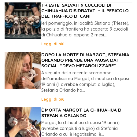
TRIESTE: SALVATI 9 CUCCIOLI DI
CHIHUAHUA DISIDRATATI – IL PERICOLO
DEL TRAFFICO DI CANI
Ieri pomeriggio, in località Sistiana (Trieste),
la polizia di frontiera ha scoperto 9 cuccioli
di Chihuahua di appena 2 mesi...
Leggi di più
DOPO LA MORTE DI MARGOT, STEFANIA
ORLANDO PRENDE UNA PAUSA DAI
SOCIAL: “DEVO METABOLIZZARE”
A seguito della recente scomparsa
dell’amatissima Margot, chihuahua di quasi
19 anni (li avrebbe compiuti a luglio),
Stefania Orlando ha...
Leggi di più
È MORTA MARGOT LA CHIHUAHUA DI
STEFANIA ORLANDO
Margot, la chihuahua di quasi 19 anni (li
avrebbe compiuti a luglio) di Stefania
Orlando a cui è legatissima, è...