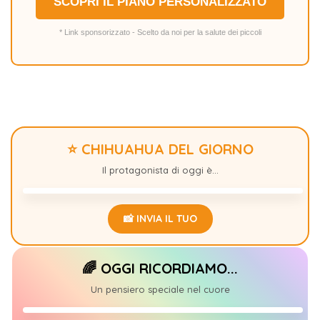
SCOPRI IL PIANO PERSONALIZZATO
* Link sponsorizzato - Scelto da noi per la salute dei piccoli
⭐ CHIHUAHUA DEL GIORNO
SPANK
+1
Il protagonista di oggi è...
📸 INVIA IL TUO
🌈 OGGI RICORDIAMO...
ENDIRA
+1
Un pensiero speciale nel cuore