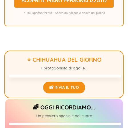
SCOPRI IL PIANO PERSONALIZZATO
* Link sponsorizzato - Scelto da noi per la salute dei piccoli
⭐ CHIHUAHUA DEL GIORNO
GIZSMO
0
Il protagonista di oggi è...
📸 INVIA IL TUO
🌈 OGGI RICORDIAMO...
ARTUR
+1
Un pensiero speciale nel cuore