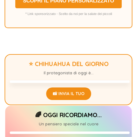
SCOPRI IL PIANO PERSONALIZZATO
* Link sponsorizzato - Scelto da noi per la salute dei piccoli
⭐ CHIHUAHUA DEL GIORNO
MIA
+22
Il protagonista di oggi è...
📸 INVIA IL TUO
🌈 OGGI RICORDIAMO...
𝑪𝒉𝒊𝒍𝒊🐾
+1
Un pensiero speciale nel cuore