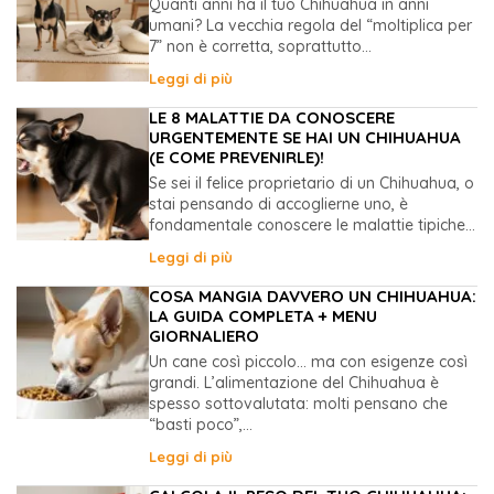
Quanti anni ha il tuo Chihuahua in anni
umani? La vecchia regola del “moltiplica per
7” non è corretta, soprattutto...
Leggi di più
LE 8 MALATTIE DA CONOSCERE
URGENTEMENTE SE HAI UN CHIHUAHUA
(E COME PREVENIRLE)!
Se sei il felice proprietario di un Chihuahua, o
stai pensando di accoglierne uno, è
fondamentale conoscere le malattie tipiche...
Leggi di più
COSA MANGIA DAVVERO UN CHIHUAHUA:
LA GUIDA COMPLETA + MENU
GIORNALIERO
Un cane così piccolo… ma con esigenze così
grandi. L’alimentazione del Chihuahua è
spesso sottovalutata: molti pensano che
“basti poco”,...
Leggi di più