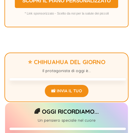
SCOPRI IL PIANO PERSONALIZZATO
* Link sponsorizzato - Scelto da noi per la salute dei piccoli
⭐ CHIHUAHUA DEL GIORNO
SPANK
+1
Il protagonista di oggi è...
📸 INVIA IL TUO
🌈 OGGI RICORDIAMO...
ENDIRA
+1
Un pensiero speciale nel cuore