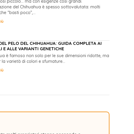
osì piccolo… ma con esigenze così grandi.
azione del Chihuahua è spesso sottovalutata: molti
he “basti poco”,...
iù
DEL PELO DEL CHIHUAHUA: GUIDA COMPLETA AI
I E ALLE VARIANTI GENETICHE
hua è famoso non solo per le sue dimensioni ridotte, ma
la varietà di colori e sfumature...
iù