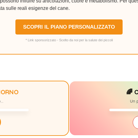
ossono influire su articolazioni, cuore e metabolismo. Per ques
ta sulle reali esigenze del cane.
SCOPRI IL PIANO PERSONALIZZATO
* Link sponsorizzato - Scelto da noi per la salute dei piccoli
GIORNO
🌈 
ARTUR
0
..
Un p
06/01/2015-2