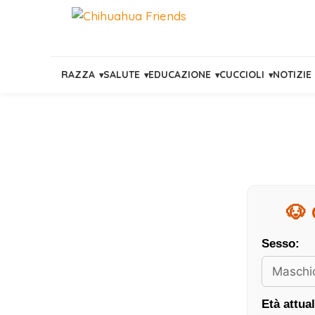
RAZZA
SALUTE
EDUCAZIONE
CUCCIOLI
NOTIZIE
Vai
al
contenuto
🐶 
Sesso:
Età attual