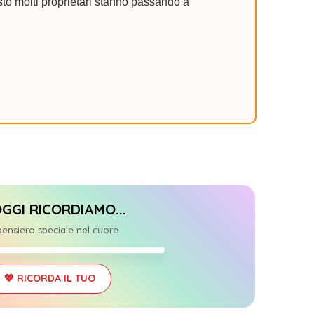
to molti proprietari stanno passando a
OGGI RICORDIAMO...
+1
ensiero speciale nel cuore
8/07/2025
💖 RICORDA IL TUO