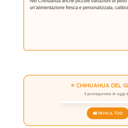
Nel Chihuahua anche piccole variazioni di peso p
un’alimentazione fresca e personalizzata, calibra
⭐ CHIHUAHUA DEL 
GIZSMO
Il protagonista di oggi è.
📸 INVIA IL TUO