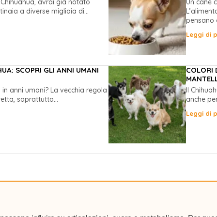
 Chihuahua, avrai già notato
Un cane c
naia a diverse migliaia di...
L’aliment
pensano c
Leggi di p
A: SCOPRI GLI ANNI UMANI
COLORI 
MANTELL
a in anni umani? La vecchia regola
Il Chihua
etta, soprattutto...
anche per 
Leggi di p