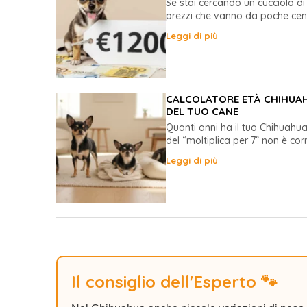
Se stai cercando un cucciolo di
prezzi che vanno da poche centi
Leggi di più
CALCOLATORE ETÀ CHIHUAHU
DEL TUO CANE
Quanti anni ha il tuo Chihuahu
del “moltiplica per 7” non è corr
Leggi di più
Il consiglio dell'Esperto 🐾