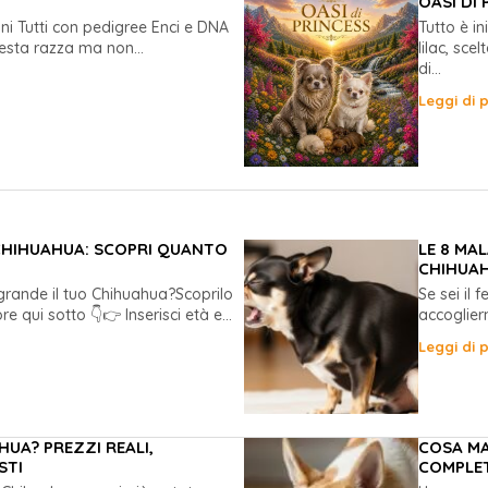
OASI DI 
ni Tutti con pedigree Enci e DNA
Tutto è i
sta razza ma non...
lilac, sc
di...
Leggi di p
 CHIHUAHUA: SCOPRI QUANTO
LE 8 MA
CHIHUAH
grande il tuo Chihuahua?Scoprilo
Se sei il 
re qui sotto 👇👉 Inserisci età e...
accoglier
Leggi di p
UA? PREZZI REALI,
COSA MA
STI
COMPLET