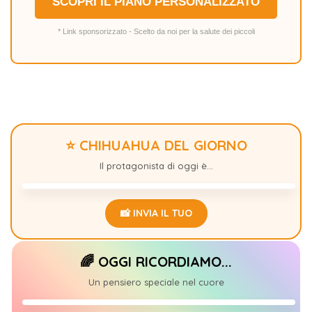
SCOPRI IL PIANO PERSONALIZZATO
* Link sponsorizzato - Scelto da noi per la salute dei piccoli
⭐ CHIHUAHUA DEL GIORNO
GIZSMO
0
Il protagonista di oggi è...
📸 INVIA IL TUO
🌈 OGGI RICORDIAMO...
ARTUR
+1
Un pensiero speciale nel cuore