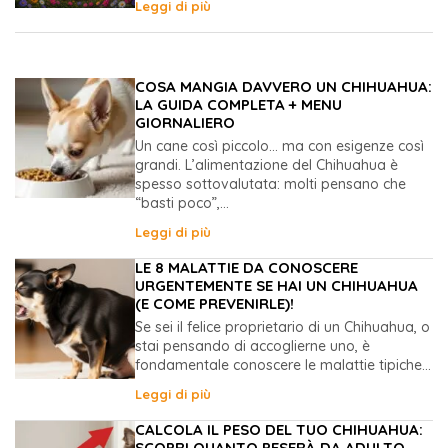
Leggi di più
COSA MANGIA DAVVERO UN CHIHUAHUA:
LA GUIDA COMPLETA + MENU
GIORNALIERO
Un cane così piccolo… ma con esigenze così
grandi. L’alimentazione del Chihuahua è
spesso sottovalutata: molti pensano che
“basti poco”,...
Leggi di più
LE 8 MALATTIE DA CONOSCERE
URGENTEMENTE SE HAI UN CHIHUAHUA
(E COME PREVENIRLE)!
Se sei il felice proprietario di un Chihuahua, o
stai pensando di accoglierne uno, è
fondamentale conoscere le malattie tipiche...
Leggi di più
CALCOLA IL PESO DEL TUO CHIHUAHUA:
SCOPRI QUANTO PESERÀ DA ADULTO