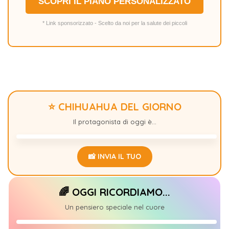
SCOPRI IL PIANO PERSONALIZZATO
* Link sponsorizzato - Scelto da noi per la salute dei piccoli
⭐ CHIHUAHUA DEL GIORNO
SPANK
0
Il protagonista di oggi è...
📸 INVIA IL TUO
🌈 OGGI RICORDIAMO...
ENDIRA
+1
Un pensiero speciale nel cuore