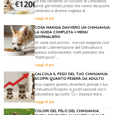
Se stai cercando un cucciolo di Chihuahua,
avrai già notato prezzi che vanno da poche
centinaia a diverse migliaia di...
Leggi di più
COSA MANGIA DAVVERO UN CHIHUAHUA:
LA GUIDA COMPLETA + MENU
GIORNALIERO
Un cane così piccolo… ma con esigenze così
grandi. L’alimentazione del Chihuahua è
spesso sottovalutata: molti pensano che
“basti poco”,...
Leggi di più
CALCOLA IL PESO DEL TUO CHIHUAHUA:
SCOPRI QUANTO PESERÀ DA ADULTO
Vuoi sapere quanto diventerà grande il tuo
Chihuahua?Scoprilo in pochi secondi con il
calcolatore qui sotto 👇👉 Inserisci età e...
Leggi di più
COLORI DEL PELO DEL CHIHUAHUA: