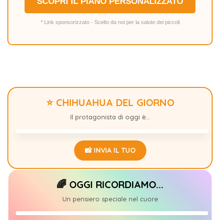
SCOPRI IL PIANO PERSONALIZZATO
* Link sponsorizzato - Scelto da noi per la salute dei piccoli
⭐ CHIHUAHUA DEL GIORNO
MIA
+22
Il protagonista di oggi è...
📸 INVIA IL TUO
🌈 OGGI RICORDIAMO...
𝑪𝒉𝒊𝒍𝒊🐾
+1
Un pensiero speciale nel cuore