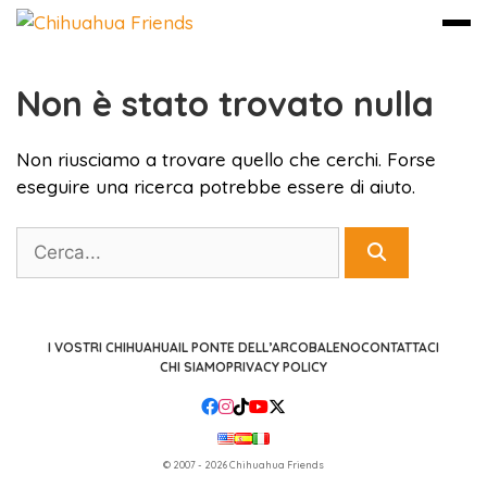
Non è stato trovato nulla
Vai
al
contenuto
Non riusciamo a trovare quello che cerchi. Forse
eseguire una ricerca potrebbe essere di aiuto.
Cerca
I VOSTRI CHIHUAHUA
IL PONTE DELL’ARCOBALENO
CONTATTACI
CHI SIAMO
PRIVACY POLICY
© 2007 - 2026 Chihuahua Friends