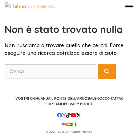
Non è stato trovato nulla
Vai
al
contenuto
Non riusciamo a trovare quello che cerchi. Forse
eseguire una ricerca potrebbe essere di aiuto.
Cerca
I VOSTRI CHIHUAHUA
IL PONTE DELL’ARCOBALENO
CONTATTACI
CHI SIAMO
PRIVACY POLICY
© 2007 - 2026 Chihuahua Friends