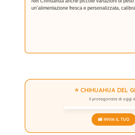
Nel Chihuahua anche piccole variazioni di peso p
un’alimentazione fresca e personalizzata, calibra
⭐ CHIHUAHUA DEL 
GIZSMO
Il protagonista di oggi è.
📸 INVIA IL TUO