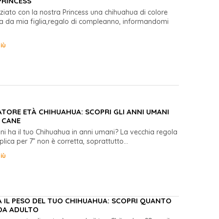
PRINCESS
niziato con la nostra Princess una chihuahua di colore
elta da mia figlia,regalo di compleanno, informandomi
iù
TORE ETÀ CHIHUAHUA: SCOPRI GLI ANNI UMANI
 CANE
ni ha il tuo Chihuahua in anni umani? La vecchia regola
plica per 7” non è corretta, soprattutto...
iù
 IL PESO DEL TUO CHIHUAHUA: SCOPRI QUANTO
DA ADULTO