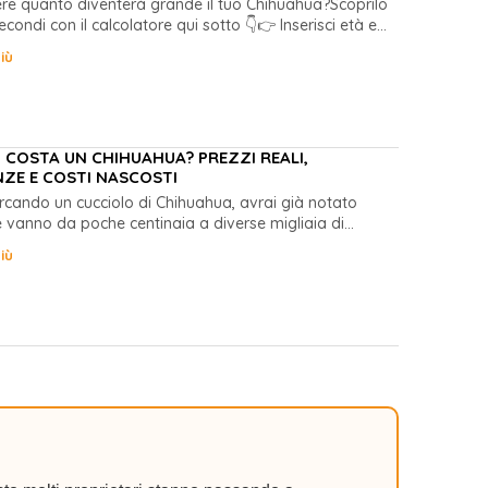
re quanto diventerà grande il tuo Chihuahua?Scoprilo
econdi con il calcolatore qui sotto 👇👉 Inserisci età e...
iù
COSTA UN CHIHUAHUA? PREZZI REALI,
NZE E COSTI NASCOSTI
ercando un cucciolo di Chihuahua, avrai già notato
e vanno da poche centinaia a diverse migliaia di...
iù