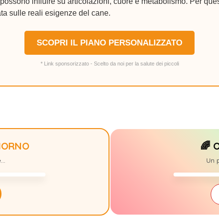
ossono influire su articolazioni, cuore e metabolismo. Per ques
ta sulle reali esigenze del cane.
SCOPRI IL PIANO PERSONALIZZATO
* Link sponsorizzato - Scelto da noi per la salute dei piccoli
GIORNO
🌈 
ARTUR
0
..
Un p
06/01/2015-2