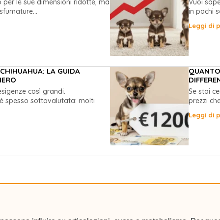
 per le sue dimensioni ridotte, ma
Vuoi sape
 sfumature...
in pochi s
Leggi di p
CHIHUAHUA: LA GUIDA
QUANTO 
IERO
DIFFERE
sigenze così grandi.
Se stai c
è spesso sottovalutata: molti
prezzi ch
Leggi di p