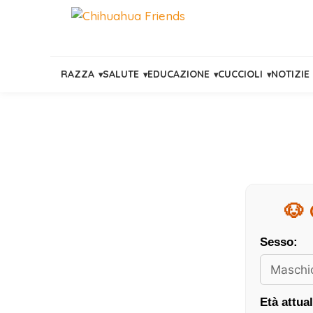
RAZZA
SALUTE
EDUCAZIONE
CUCCIOLI
NOTIZIE
Vai
al
contenuto
🐶 
Sesso:
Età attual