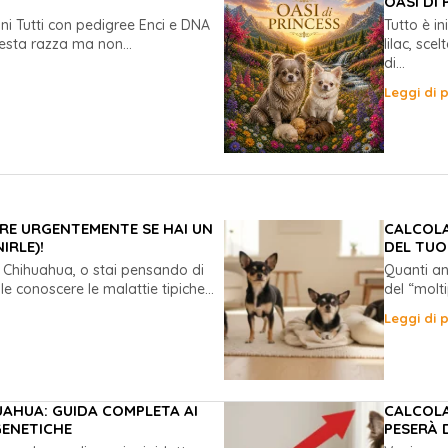
OASI DI 
ni Tutti con pedigree Enci e DNA
Tutto è i
sta razza ma non...
lilac, sc
di...
Leggi di p
RE URGENTEMENTE SE HAI UN
CALCOLA
IRLE)!
DEL TUO
 un Chihuahua, o stai pensando di
Quanti an
 conoscere le malattie tipiche...
del “molti
Leggi di p
UAHUA: GUIDA COMPLETA AI
CALCOLA
GENETICHE
PESERÀ 