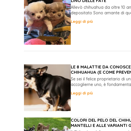
LINO DELLE FATE
Allevò chihuahua da oltre 10 an
depositato Sono amante di que
Leggi di più
LE 8 MALATTIE DA CONOSCE
CHIHUAHUA (E COME PREVEN
Se sei il felice proprietario di
accoglierne uno, è fondamentale
Leggi di più
COLORI DEL PELO DEL CHIH
MANTELLI E ALLE VARIANTI 