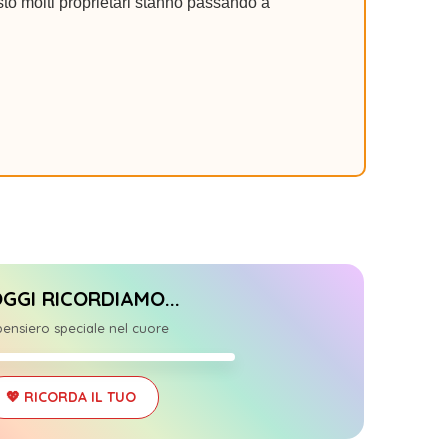
to molti proprietari stanno passando a
OGGI RICORDIAMO...
+1
ensiero speciale nel cuore
8/07/2025
💖 RICORDA IL TUO