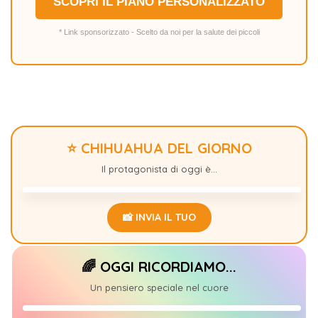
SCOPRI IL PIANO PERSONALIZZATO
* Link sponsorizzato - Scelto da noi per la salute dei piccoli
⭐ CHIHUAHUA DEL GIORNO
MIA
+22
Il protagonista di oggi è...
📸 INVIA IL TUO
🌈 OGGI RICORDIAMO...
𝑪𝒉𝒊𝒍𝒊🐾
+1
Un pensiero speciale nel cuore