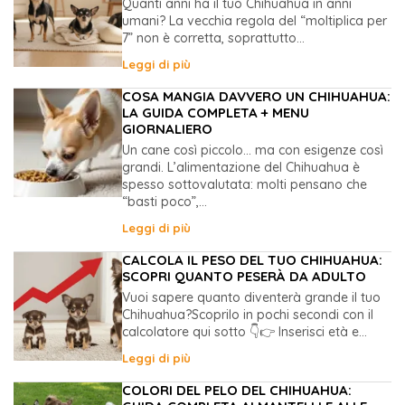
Quanti anni ha il tuo Chihuahua in anni
umani? La vecchia regola del “moltiplica per
7” non è corretta, soprattutto...
Leggi di più
COSA MANGIA DAVVERO UN CHIHUAHUA:
LA GUIDA COMPLETA + MENU
GIORNALIERO
Un cane così piccolo… ma con esigenze così
grandi. L’alimentazione del Chihuahua è
spesso sottovalutata: molti pensano che
“basti poco”,...
Leggi di più
CALCOLA IL PESO DEL TUO CHIHUAHUA:
SCOPRI QUANTO PESERÀ DA ADULTO
Vuoi sapere quanto diventerà grande il tuo
Chihuahua?Scoprilo in pochi secondi con il
calcolatore qui sotto 👇👉 Inserisci età e...
Leggi di più
COLORI DEL PELO DEL CHIHUAHUA: