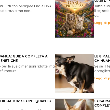
OASI DI 
ni Tutti con pedigree Enci e DNA
Tutto è i
sta razza ma non...
lilac, sc
di...
Leggi di p
UAHUA: GUIDA COMPLETA AI
LE 8 MA
GENETICHE
CHIHUAH
 per le sue dimensioni ridotte, ma
Se sei il 
 sfumature...
accoglier
Leggi di p
 CHIHUAHUA: SCOPRI QUANTO
COSA MA
COMPLET