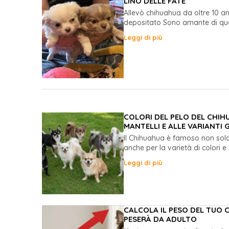
LINO DELLE FATE
Allevò chihuahua da oltre 10 an
depositato Sono amante di que
Leggi di più
COLORI DEL PELO DEL CHIH
MANTELLI E ALLE VARIANTI 
Il Chihuahua è famoso non solo
anche per la varietà di colori e
Leggi di più
CALCOLA IL PESO DEL TUO
PESERÀ DA ADULTO