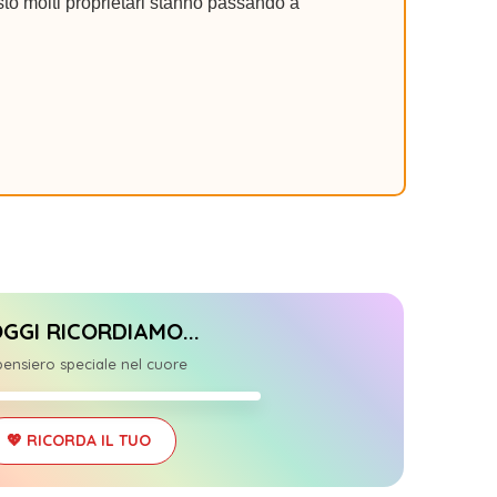
to molti proprietari stanno passando a
OGGI RICORDIAMO...
0
ensiero speciale nel cuore
03/25
💖 RICORDA IL TUO