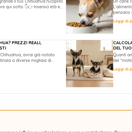
grande il tuo Chihuahua?Scoprilo
Un cane c
re qui sotto 👇👉 Inserisci età e...
L’aliment
pensano c
Leggi di p
UA? PREZZI REALI,
CALCOLA
STI
DEL TUO
 Chihuahua, avrai già notato
Quanti an
naia a diverse migliaia di...
del “molti
Leggi di p