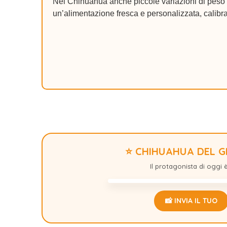
Nel Chihuahua anche piccole variazioni di peso p
un’alimentazione fresca e personalizzata, calibra
⭐ CHIHUAHUA DEL 
STICHT
Il protagonista di oggi è.
📸 INVIA IL TUO