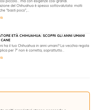
osì piccolo… ma con esigenze così grandi.
azione del Chihuahua è spesso sottovalutata: molti
he “basti poco”,...
iù
TORE ETÀ CHIHUAHUA: SCOPRI GLI ANNI UMANI
 CANE
ni ha il tuo Chihuahua in anni umani? La vecchia regola
plica per 7” non è corretta, soprattutto...
iù