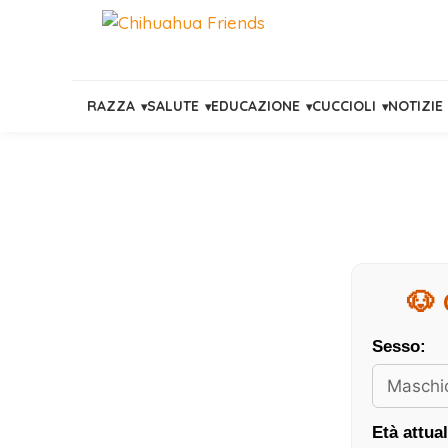
RAZZA
SALUTE
EDUCAZIONE
CUCCIOLI
NOTIZIE
Vai
al
contenuto
🐶 
Sesso:
Età attual