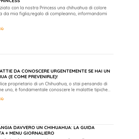
PRINCESS
niziato con la nostra Princess una chihuahua di colore
elta da mia figlia,regalo di compleanno, informandomi
iù
LATTIE DA CONOSCERE URGENTEMENTE SE HAI UN
UA (E COME PREVENIRLE)!
felice proprietario di un Chihuahua, o stai pensando di
ne uno, è fondamentale conoscere le malattie tipiche...
iù
NGIA DAVVERO UN CHIHUAHUA: LA GUIDA
A + MENU GIORNALIERO