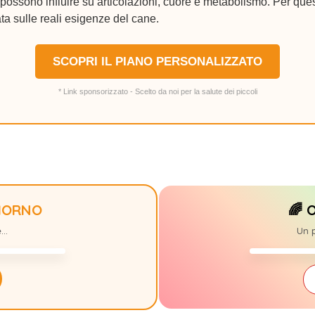
ossono influire su articolazioni, cuore e metabolismo. Per ques
ta sulle reali esigenze del cane.
SCOPRI IL PIANO PERSONALIZZATO
* Link sponsorizzato - Scelto da noi per la salute dei piccoli
GIORNO
🌈 
MIDORI
+10
..
Un p
27/07/15-29/