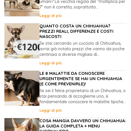
umani? La vecchia regola del “moltiplica per
7” non è corretta, soprattutto...
Leggi di più
QUANTO COSTA UN CHIHUAHUA?
PREZZI REALI, DIFFERENZE E COSTI
NASCOSTI
Se stai cercando un cucciolo di Chihuahua,
avrai già notato prezzi che vanno da poche
centinaia a diverse migliaia di...
Leggi di più
LE 8 MALATTIE DA CONOSCERE
URGENTEMENTE SE HAI UN CHIHUAHUA
(E COME PREVENIRLE)!
Se sei il felice proprietario di un Chihuahua, o
stai pensando di accoglierne uno, è
fondamentale conoscere le malattie tipiche...
Leggi di più
COSA MANGIA DAVVERO UN CHIHUAHUA:
LA GUIDA COMPLETA + MENU