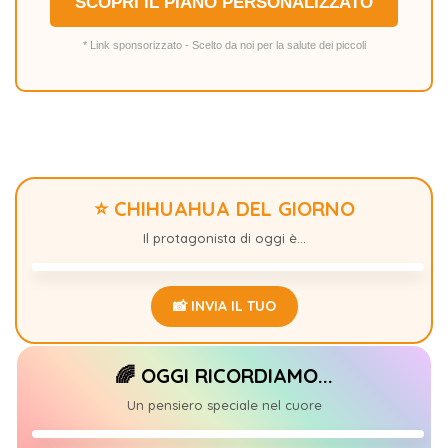
SCOPRI IL PIANO PERSONALIZZATO
* Link sponsorizzato - Scelto da noi per la salute dei piccoli
⭐ CHIHUAHUA DEL GIORNO
STICHT
+10
Il protagonista di oggi è...
📸 INVIA IL TUO
🌈 OGGI RICORDIAMO...
MIDORI
0
Un pensiero speciale nel cuore