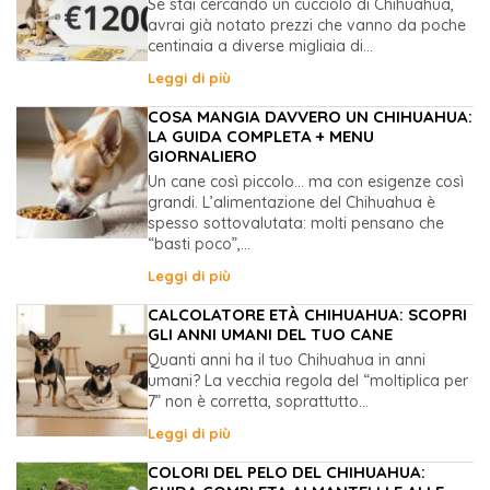
Se stai cercando un cucciolo di Chihuahua,
avrai già notato prezzi che vanno da poche
centinaia a diverse migliaia di...
Leggi di più
COSA MANGIA DAVVERO UN CHIHUAHUA:
LA GUIDA COMPLETA + MENU
GIORNALIERO
Un cane così piccolo… ma con esigenze così
grandi. L’alimentazione del Chihuahua è
spesso sottovalutata: molti pensano che
“basti poco”,...
Leggi di più
CALCOLATORE ETÀ CHIHUAHUA: SCOPRI
GLI ANNI UMANI DEL TUO CANE
Quanti anni ha il tuo Chihuahua in anni
umani? La vecchia regola del “moltiplica per
7” non è corretta, soprattutto...
Leggi di più
COLORI DEL PELO DEL CHIHUAHUA: