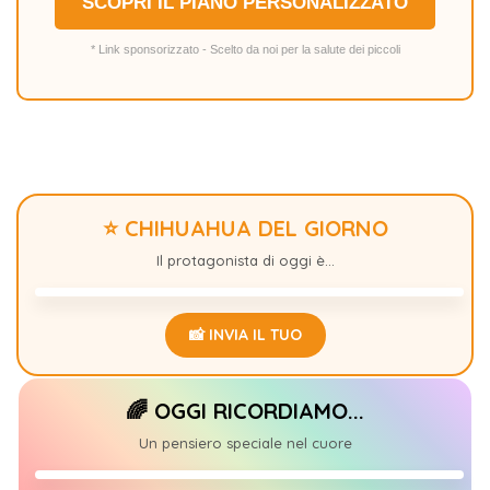
SCOPRI IL PIANO PERSONALIZZATO
* Link sponsorizzato - Scelto da noi per la salute dei piccoli
⭐ CHIHUAHUA DEL GIORNO
OMAR
+1
Il protagonista di oggi è...
📸 INVIA IL TUO
🌈 OGGI RICORDIAMO...
BOLINDA
0
Un pensiero speciale nel cuore