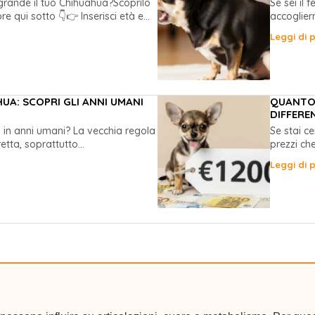
grande il tuo Chihuahua?Scoprilo
Se sei il 
re qui sotto 👇👉 Inserisci età e...
accoglier
Leggi di p
A: SCOPRI GLI ANNI UMANI
QUANTO 
DIFFERE
a in anni umani? La vecchia regola
Se stai c
etta, soprattutto...
prezzi ch
Leggi di p