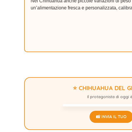
Nel Chihuahua anche piccole variazioni di peso p
un’alimentazione fresca e personalizzata, calibra
⭐ CHIHUAHUA DEL 
STICHT
Il protagonista di oggi è.
📸 INVIA IL TUO