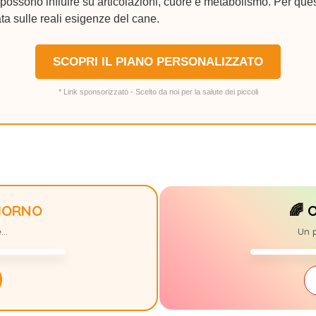
ossono influire su articolazioni, cuore e metabolismo. Per ques
ta sulle reali esigenze del cane.
SCOPRI IL PIANO PERSONALIZZATO
* Link sponsorizzato - Scelto da noi per la salute dei piccoli
GIORNO
🌈 
MIDORI
+10
..
Un p
27/07/15-29/