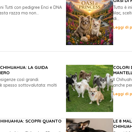
OASI DI 
ni Tutti con pedigree Enci e DNA
Tutto è i
sta razza ma non...
lilac, sc
di...
Leggi di p
CHIHUAHUA: LA GUIDA
COLORI 
IERO
MANTELL
sigenze così grandi.
Il Chihua
è spesso sottovalutata: molti
anche per 
Leggi di p
 CHIHUAHUA: SCOPRI QUANTO
LE 8 MA
CHIHUAH