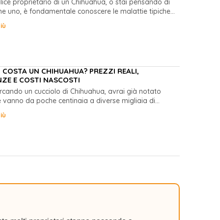
felice proprietario di un Chihuahua, o stai pensando di
ne uno, è fondamentale conoscere le malattie tipiche...
iù
COSTA UN CHIHUAHUA? PREZZI REALI,
NZE E COSTI NASCOSTI
ercando un cucciolo di Chihuahua, avrai già notato
e vanno da poche centinaia a diverse migliaia di...
iù