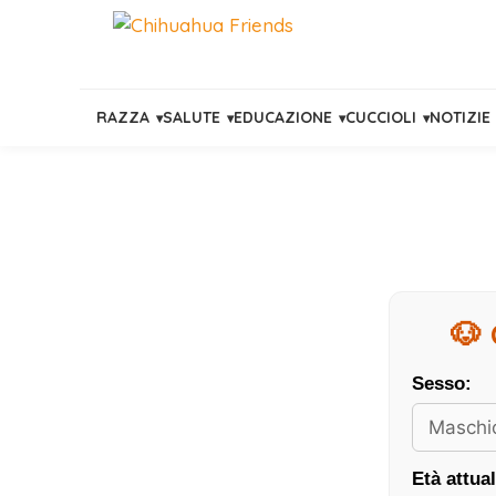
RAZZA
SALUTE
EDUCAZIONE
CUCCIOLI
NOTIZIE
Vai
al
contenuto
🐶 
Sesso:
Età attual