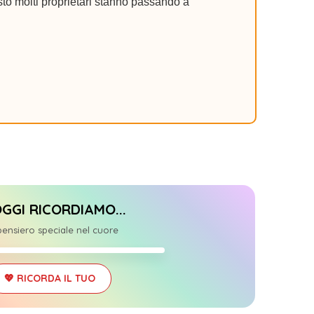
to molti proprietari stanno passando a
OGGI RICORDIAMO...
0
ensiero speciale nel cuore
03/25
💖 RICORDA IL TUO