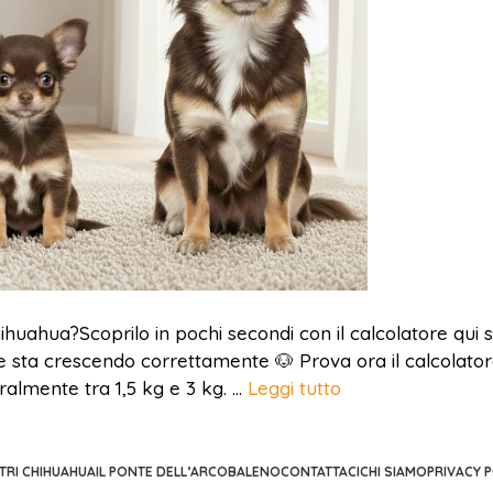
huahua?Scoprilo in pochi secondi con il calcolatore qui s
 se sta crescendo correttamente 🐶 Prova ora il calcolat
almente tra 1,5 kg e 3 kg. …
Leggi tutto
STRI CHIHUAHUA
IL PONTE DELL’ARCOBALENO
CONTATTACI
CHI SIAMO
PRIVACY P