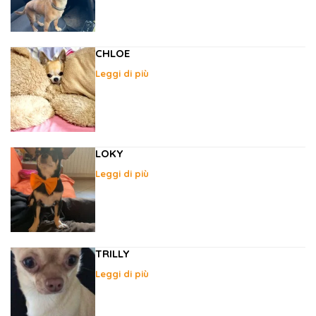
CHLOE
Leggi di più
LOKY
Leggi di più
TRILLY
Leggi di più