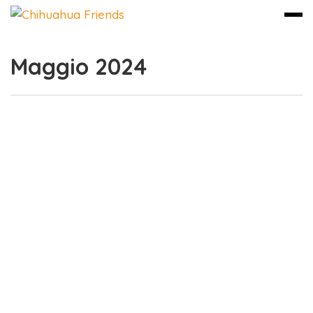
Maggio 2024
Vai
al
contenuto