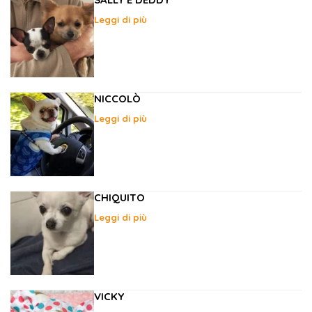
Leggi di più
NICCOLÒ
Leggi di più
CHIQUITO
Leggi di più
VICKY