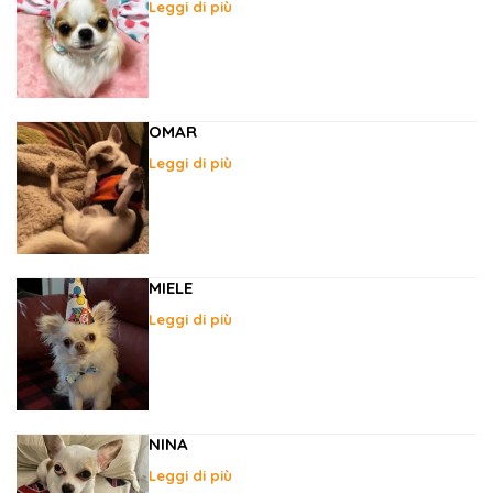
Leggi di più
OMAR
Leggi di più
MIELE
Leggi di più
NINA
Leggi di più